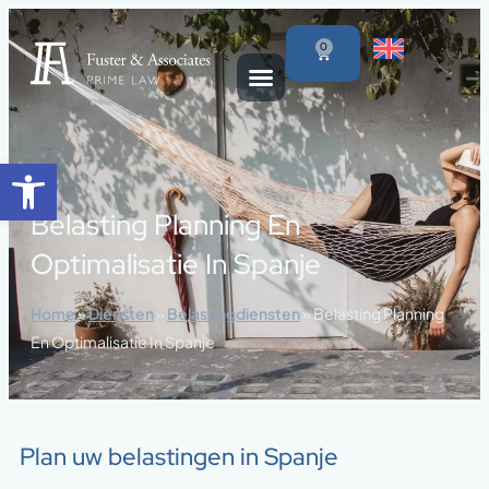
content
0
Open toolbar
Belasting Planning En
Optimalisatie In Spanje
Home
»
Diensten
»
Belastingdiensten
»
Belasting Planning
En Optimalisatie In Spanje
Plan uw belastingen in Spanje